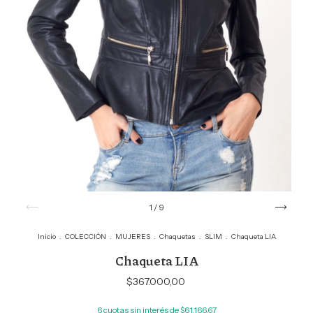
1
/
9
Inicio
.
COLECCIÓN
.
MUJERES
.
Chaquetas
.
SLIM
.
Chaqueta LIA
Chaqueta LIA
$367.000,00
6
cuotas sin interés de
$61.166,67