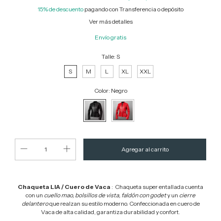
15% de descuento
pagando con Transferencia o depósito
Ver más detalles
Envío gratis
Talle:
S
S
M
L
XL
XXL
Color:
Negro
Chaqueta LIA / Cuero de Vaca
: Chaqueta super entallada cuenta
con un
cuello mao, bolsillos de vista, faldón con godet
y un
cierre
delantero
que realzan su estilo moderno. Confeccionada en cuero de
Vaca de alta calidad, garantiza durabilidad y confort.