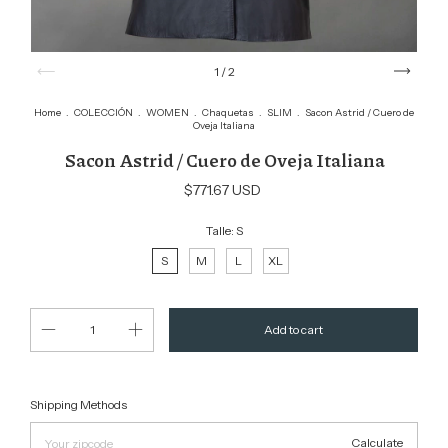
1
/
2
Home
.
COLECCIÓN
.
WOMEN
.
Chaquetas
.
SLIM
.
Sacon Astrid / Cuero de
Oveja Italiana
Sacon Astrid / Cuero de Oveja Italiana
$771.67 USD
Talle:
S
S
M
L
XL
Change zipcode
Shipping for zipcode:
Shipping Methods
Calculate