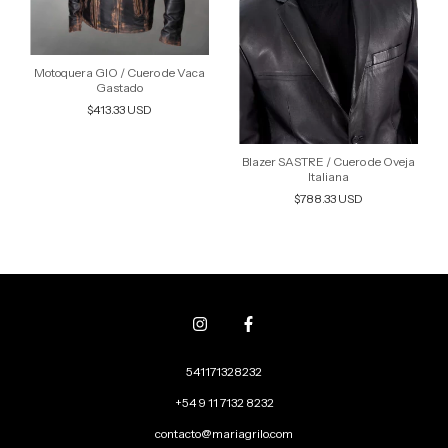
Motoquera GIO / Cuero de Vaca
Gastado
$413.33 USD
Blazer SASTRE / Cuero de Oveja
Italiana
$788.33 USD
541171328232
+54 9 11 7132 8232
contacto@mariagrilo.com