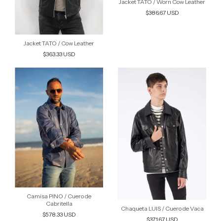
Jacket TATO / Worn Cow Leather
$386.67 USD
Jacket TATO / Cow Leather
$363.33 USD
Camisa PINO / Cuero de
Cabritella
Chaqueta LUIS / Cuero de Vaca
$578.33 USD
$371.67 USD