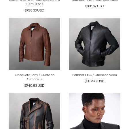
Gamuzada
$381.67 USD
$758.33 USD
Chaqueta Tony / Cuero de
Bomber LEA / Cuero de Vaca
Cabritella
$387.50 USD
$540.83 USD